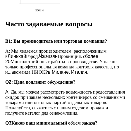
Часто задаваемые вопросы
В1: Вы производитель или торговая компания?
А: Мы являемся производителем, расположенным
в
Линьхай
Город,
Чжэцзян
Провинция, с
более
20
Многолетний опыт работы в производстве. У нас не
только профессиональная команда контроля качества, но
и...
a
команда НИОКР
в Милане, Италия
.
Q
2
:
Цена подлежит обсуждению?
A:
Да, мы можем рассмотреть возможность предоставления
скидок при заказе нескольких контейнеров со смешанными
товарами или оптовых партий отдельных товаров.
Пожалуйста, свяжитесь с нашим отделом продаж и
получите каталог для ознакомления.
Q
3
Каков ваш минимальный объем заказа?