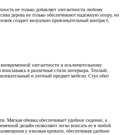
хность не только добавляет элегантности любому
ссива дерева не только обеспечивают надежную опору, но
ожек создает визуально привлекательный контраст,
й вневременной элегантности и исключительному
о вписываясь в различные стили интерьера. Теплый,
ривлекательный и уютный предмет мебели. Стул обит
ти. Мягкая обивка обеспечивает удобное сидение, а
ременной дизайн позволяют легко вписать ее в любой
размещения у изножья кровати, обеспечивая удобное