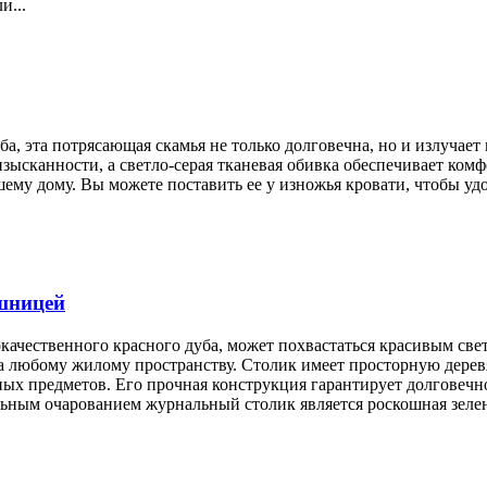
и...
ба, эта потрясающая скамья не только долговечна, но и излучае
изысканности, а светло-серая тканевая обивка обеспечивает ком
му дому. Вы можете поставить ее у изножья кровати, чтобы удоб
шницей
качественного красного дуба, может похвастаться красивым св
ла любому жилому пространству. Столик имеет просторную дер
х предметов. Его прочная конструкция гарантирует долговечно
ным очарованием журнальный столик является роскошная зеленая