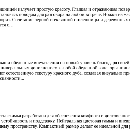
ешницей излучает простую красоту. Гладкая и отражающая повер
тановясь поводом для разговора на любой встрече. Ножки из ма
лорит. Сочетание черной стеклянной столешницы и деревянных н
ется с…
ваши обеденные впечатления на новый уровень благодаря свое
о универсальным дополнением к любой обеденной зоне, органичн
т естественную текстуру красного дуба, создавая визуально п
канности...
эта скамья разработана для обеспечения комфорта и долговечнос
устойчивость и поддержку. Нейтральная цветовая гамма и внев
ему пространству. Компактный размер делает ее идеальной для 