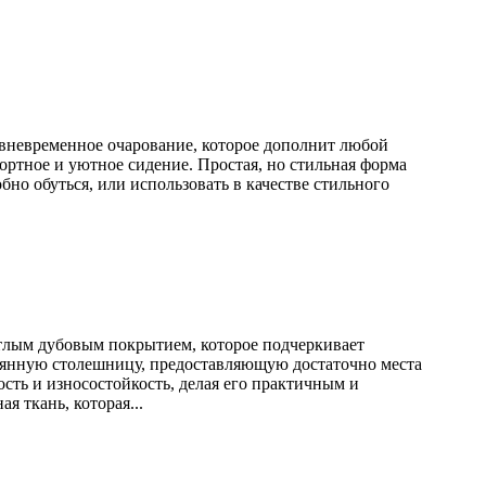
т вневременное очарование, которое дополнит любой
фортное и уютное сидение. Простая, но стильная форма
но обуться, или использовать в качестве стильного
етлым дубовым покрытием, которое подчеркивает
евянную столешницу, предоставляющую достаточно места
сть и износостойкость, делая его практичным и
 ткань, которая...