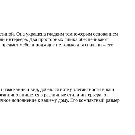
остиной. Она украшена гладким темно-серым основанием
или интерьера. Два просторных ящика обеспечивают
предмет мебели подходит не только для спальни – его
и изысканный вид, добавляя нотку элегантности в ваш
рганично впишется в различные стили интерьера, от
ичное дополнение к вашему дому. Его компактный размер