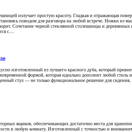
ешницей излучает простую красоту. Гладкая и отражающая повер
тановясь поводом для разговора на любой встрече. Ножки из ма
лорит. Сочетание черной стеклянной столешницы и деревянных н
ется с…
ле
усно изготовленный из лучшего красного дуба, который привнес
 вневременной формой, которая идеально дополнит любой стиль 
беденный стул — не только функциональное решение для сидения
орных ящиков, обеспечивающих достаточно места для хранения в
ности в любую комнату. Изготовленный с точностью и вниманием 