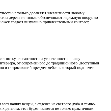
хность не только добавляет элегантности любому
ссива дерева не только обеспечивают надежную опору, но
ожек создает визуально привлекательный контраст,
ет нотку элегантности и утонченности в вашу
интерьера, от современного до традиционного. Доступный
, но и потрясающий предмет мебели, который поднимет
сех ваших вещей, а отделка из светлого дуба и темно-
к деталям, этот буфет является не только практичным