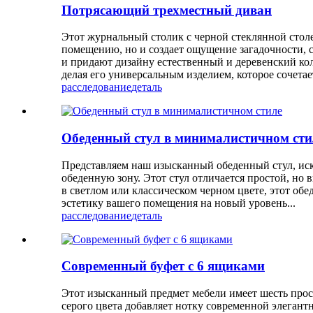
Потрясающий трехместный диван
Этот журнальный столик с черной стеклянной стол
помещению, но и создает ощущение загадочности, с
и придают дизайну естественный и деревенский ко
делая его универсальным изделием, которое сочета
расследование
деталь
Обеденный стул в минималистичном сти
Представляем наш изысканный обеденный стул, иск
обеденную зону. Этот стул отличается простой, но
в светлом или классическом черном цвете, этот о
эстетику вашего помещения на новый уровень...
расследование
деталь
Современный буфет с 6 ящиками
Этот изысканный предмет мебели имеет шесть прост
серого цвета добавляет нотку современной элегант