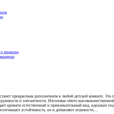
ом
 мрамора
 станет прекрасным дополнением к любой детской комнате. Эта
удливости и элегантности. Изголовье обито высококачественной
идает кровати естественный и привлекательный вид, идеально п
беспечивают устойчивость, но и добавляют игривости…