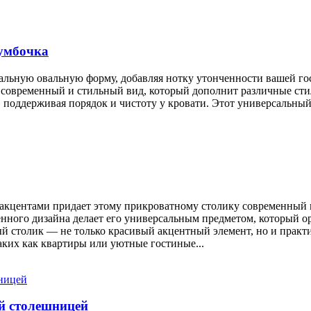
умбочка
альную овальную форму, добавляя нотку утонченности вашей г
ая современный и стильный вид, который дополнит различные ст
 поддерживая порядок и чистоту у кровати. Этот универсальный 
 акцентами придает этому прикроватному столику современный 
енного дизайна делает его универсальным предметом, который о
й столик — не только красивый акцентный элемент, но и практ
аких как квартиры или уютные гостиные...
й столешницей