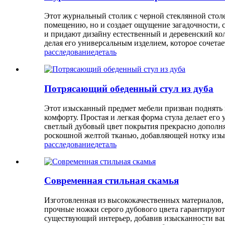
Этот журнальный столик с черной стеклянной стол
помещению, но и создает ощущение загадочности, с
и придают дизайну естественный и деревенский ко
делая его универсальным изделием, которое сочета
расследование
деталь
Потрясающий обеденный стул из дуба
Этот изысканный предмет мебели призван поднять 
комфорту. Простая и легкая форма стула делает ег
светлый дубовый цвет покрытия прекрасно дополняе
роскошной желтой тканью, добавляющей нотку изыс
расследование
деталь
Современная стильная скамья
Изготовленная из высококачественных материалов, 
прочные ножки серого дубового цвета гарантируют 
существующий интерьер, добавив изысканности ваш