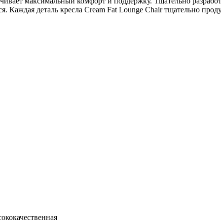
печивает максимальный комфорт и поддержку. Тщательно разраб
я. Каждая деталь кресла Cream Fat Lounge Chair тщательно прод
сококачественная