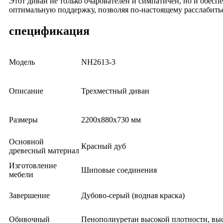
Этот диван не только очарователен и симпатичен, но и обес
оптимальную поддержку, позволяя по-настоящему расслабитьс
спецификация
Модель
NH2613-3
Описание
Трехместный диван
Размеры
2200x880x730 мм
Основной
Красный дуб
древесный материал
Изготовление
Шиповые соединения
мебели
Завершение
Дубово-серый (водная краска)
Обивочный
Пенополиуретан высокой плотности, вы