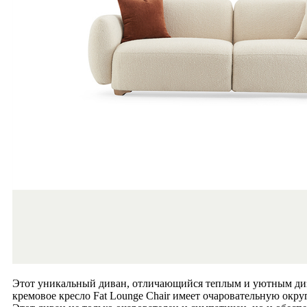
Этот уникальный диван, отличающийся теплым и уютным диза
кремовое кресло Fat Lounge Chair имеет очаровательную окру