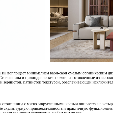
 Hill воплощает минимализм ваби-саби смелым органическим диз
 Столешница и цилиндрические ножки, изготовленные из высок
й зернистой, пятнистой текстурой, обеспечивающей исключитель
 столешница с мягко закругленными краями опирается на четыр
ебе скульптурную привлекательность и практичную функциональн
, делая его ярким акцентом в любом интерьере.