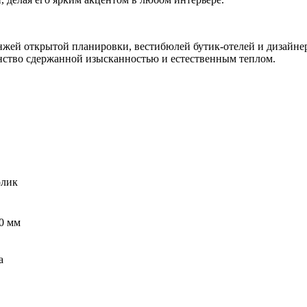
унжей открытой планировки, вестибюлей бутик-отелей и дизайн
анство сдержанной изысканностью и естественным теплом.
олик
0 мм
а