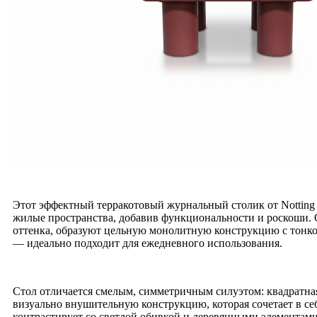
Этот эффектный терракотовый журнальный столик от Notting
жилые пространства, добавив функциональности и роскоши.
оттенка, образуют цельную монолитную конструкцию с тонко
— идеально подходит для ежедневного использования.
Стол отличается смелым, симметричным силуэтом: квадратная
визуально внушительную конструкцию, которая сочетает в с
контрастирует со светлой обивкой и деревянными элементами