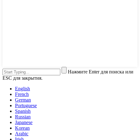
Нажмите Enter для поиска или
ESC для закрытия.
English
French
German
Portuguese
Spanish
Russian
Japanese
Korean
Arabic
Irish