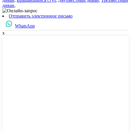
диван
,
Вращающийся стул
,
Двухместный диван
,
Трехместный
диван
,
Отправить электронное письмо
WhatsApp
x