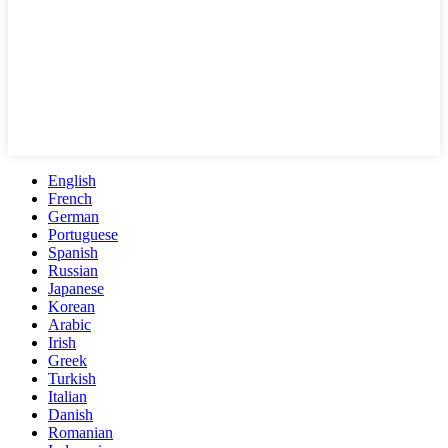
English
French
German
Portuguese
Spanish
Russian
Japanese
Korean
Arabic
Irish
Greek
Turkish
Italian
Danish
Romanian